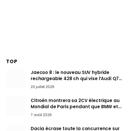
TOP
Jaecoo 8 : le nouveau SUV hybride
rechargeable 428 ch qui vise l’Audi Q7
arrive en Europe cet automne
23 juillet 2026
Citroën montrera sa 2CV électrique au
Mondial de Paris pendant que BMW et
Mini désertent le salon
7 août 2026
Dacia écrase toute la concurrence sur