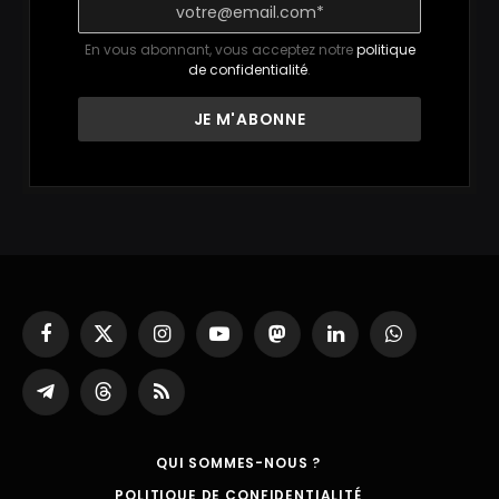
En vous abonnant, vous acceptez notre
politique
de confidentialité
.
Facebook
X
Instagram
YouTube
Mastodon
LinkedIn
WhatsApp
(Twitter)
Partager
Threads
RSS
sur
Telegram
QUI SOMMES-NOUS ?
POLITIQUE DE CONFIDENTIALITÉ