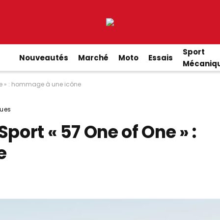
Sport
Nouveautés
Marché
Moto
Essais
Mécaniq
One » : hommage à une icône
ues
port « 57 One of One » :
e