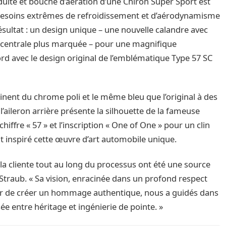
duite et bouche d’aération d’une Chiron Super Sport est
esoins extrêmes de refroidissement et d’aérodynamisme
ésultat : un design unique – une nouvelle calandre avec
on centrale plus marquée – pour une magnifique
ord avec le design original de l’emblématique Type 57 SC
nent du chrome poli et le même bleu que l’original à des
’aileron arrière présente la silhouette de la fameuse
hiffre « 57 » et l’inscription « One of One » pour un clin
ont inspiré cette œuvre d’art automobile unique.
e la cliente tout au long du processus ont été une source
 Straub. « Sa vision, enracinée dans un profond respect
ésir de créer un hommage authentique, nous a guidés dans
isée entre héritage et ingénierie de pointe. »