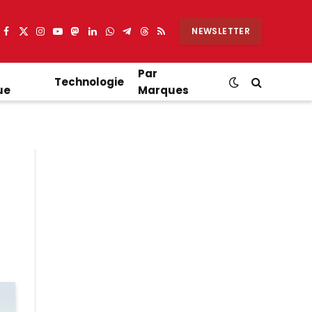
NEWSLETTER
Facebook
X
Instagram
YouTube
Mastodon
LinkedIn
WhatsApp
Partager
Threads
RSS
(Twitter)
sur
Telegram
Par
Technologie
ue
Marques