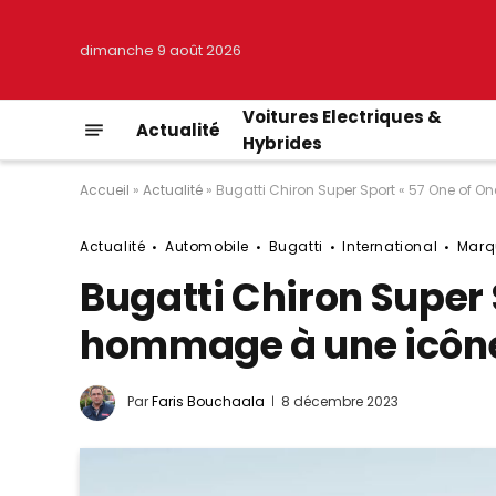
dimanche 9 août 2026
Voitures Electriques &
Actualité
Hybrides
Accueil
»
Actualité
»
Bugatti Chiron Super Sport « 57 One of 
Actualité
Automobile
Bugatti
International
Marq
Bugatti Chiron Super S
hommage à une icôn
Par
Faris Bouchaala
8 décembre 2023