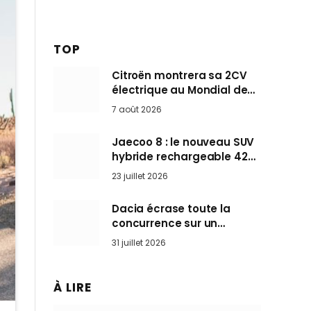
TOP
Citroën montrera sa 2CV
électrique au Mondial de
Paris pendant que BMW et
7 août 2026
Mini désertent le salon
Jaecoo 8 : le nouveau SUV
hybride rechargeable 428
ch qui vise l’Audi Q7 arrive
23 juillet 2026
en Europe cet automne
Dacia écrase toute la
concurrence sur un
marché où personne ne
31 juillet 2026
l’attendait
À LIRE