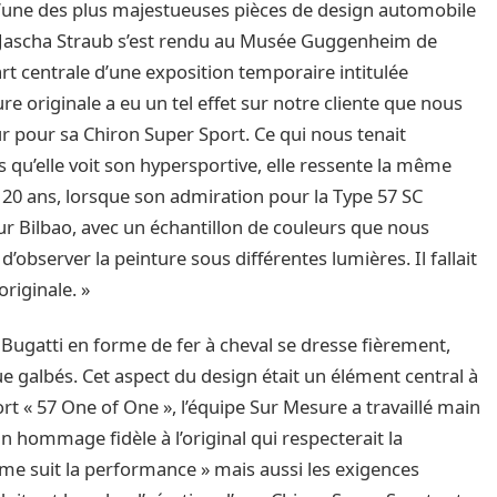
l’une des plus majestueuses pièces de design automobile
é, Jascha Straub s’est rendu au Musée Guggenheim de
’art centrale d’une exposition temporaire intitulée
ure originale a eu un tel effet sur notre cliente que nous
 pour sa Chiron Super Sport. Ce qui nous tenait
s qu’elle voit son hypersportive, elle ressente la même
y a 20 ans, lorsque son admiration pour la Type 57 SC
our Bilbao, avec un échantillon de couleurs que nous
d’observer la peinture sous différentes lumières. Il fallait
originale. »
e Bugatti en forme de fer à cheval se dresse fièrement,
galbés. Cet aspect du design était un élément central à
t « 57 One of One », l’équipe Sur Mesure a travaillé main
n hommage fidèle à l’original qui respecterait la
rme suit la performance » mais aussi les exigences