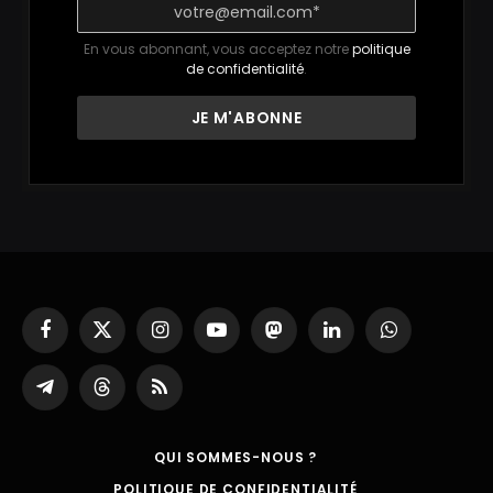
En vous abonnant, vous acceptez notre
politique
de confidentialité
.
Facebook
X
Instagram
YouTube
Mastodon
LinkedIn
WhatsApp
(Twitter)
Partager
Threads
RSS
sur
Telegram
QUI SOMMES-NOUS ?
POLITIQUE DE CONFIDENTIALITÉ