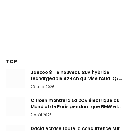
TOP
Jaecoo 8 : le nouveau SUV hybride
rechargeable 428 ch qui vise l’Audi Q7
arrive en Europe cet automne
23 juillet 2026
Citroën montrera sa 2CV électrique au
Mondial de Paris pendant que BMW et
Mini désertent le salon
7 août 2026
Dacia écrase toute la concurrence sur