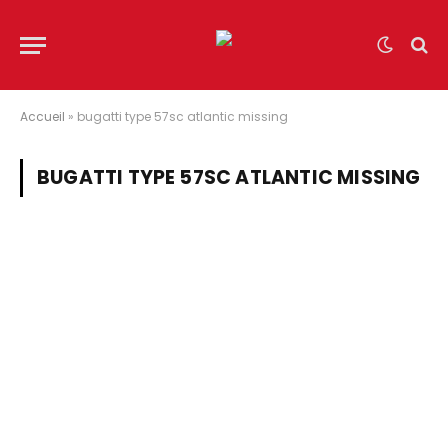
Accueil
»
bugatti type 57sc atlantic missing
BUGATTI TYPE 57SC ATLANTIC MISSING