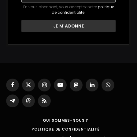
En vous abonnant, vous acceptez notre
politique
de confidentialité
.
Facebook
X
Instagram
YouTube
Mastodon
LinkedIn
WhatsApp
(Twitter)
Partager
Threads
RSS
sur
Telegram
QUI SOMMES-NOUS ?
POLITIQUE DE CONFIDENTIALITÉ