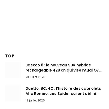
TOP
Jaecoo 8 : le nouveau SUV hybride
rechargeable 428 ch qui vise l’Audi Q7
arrive en Europe cet automne
23 juillet 2026
Duetto, 8C, 4C : l’histoire des cabriolets
Alfa Romeo, ces Spider qui ont défini
l’art de rouler cheveux au vent
19 juillet 2026