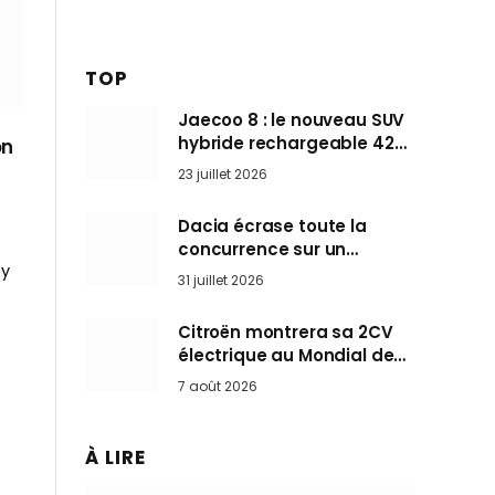
TOP
Jaecoo 8 : le nouveau SUV
hybride rechargeable 428
on
ch qui vise l’Audi Q7 arrive
23 juillet 2026
en Europe cet automne
Dacia écrase toute la
concurrence sur un
ty
marché où personne ne
31 juillet 2026
l’attendait
Citroën montrera sa 2CV
électrique au Mondial de
Paris pendant que BMW et
7 août 2026
Mini désertent le salon
À LIRE