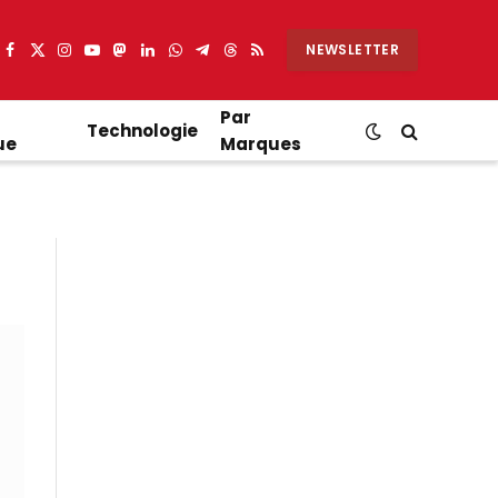
NEWSLETTER
Facebook
X
Instagram
YouTube
Mastodon
LinkedIn
WhatsApp
Partager
Threads
RSS
(Twitter)
sur
Telegram
Par
Technologie
ue
Marques