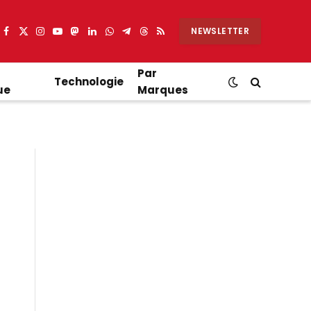
NEWSLETTER
Facebook
X
Instagram
YouTube
Mastodon
LinkedIn
WhatsApp
Partager
Threads
RSS
(Twitter)
sur
Telegram
Par
Technologie
ue
Marques