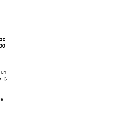
hoc
000
 un
co-G
le