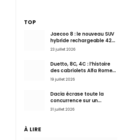
TOP
Jaecoo 8 : le nouveau SUV
hybride rechargeable 428
ch qui vise l’Audi Q7 arrive
23 juillet 2026
en Europe cet automne
Duetto, 8C, 4C : l’histoire
des cabriolets Alfa Romeo,
ces Spider qui ont défini
19 juillet 2026
l’art de rouler cheveux au
vent
Dacia écrase toute la
concurrence sur un
marché où personne ne
31 juillet 2026
l’attendait
À LIRE