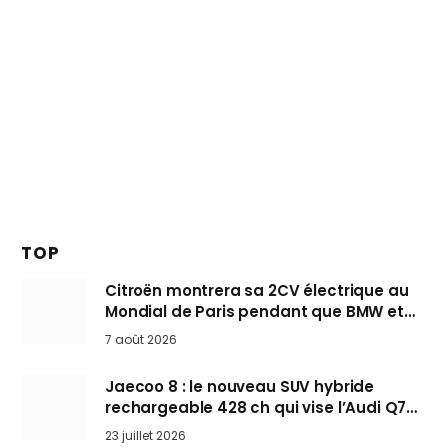
TOP
Citroën montrera sa 2CV électrique au
Mondial de Paris pendant que BMW et
Mini désertent le salon
7 août 2026
Jaecoo 8 : le nouveau SUV hybride
rechargeable 428 ch qui vise l’Audi Q7
arrive en Europe cet automne
23 juillet 2026