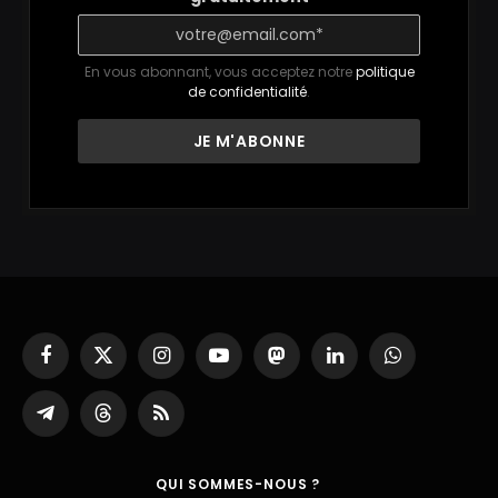
En vous abonnant, vous acceptez notre
politique
de confidentialité
.
Facebook
X
Instagram
YouTube
Mastodon
LinkedIn
WhatsApp
(Twitter)
Partager
Threads
RSS
sur
Telegram
QUI SOMMES-NOUS ?