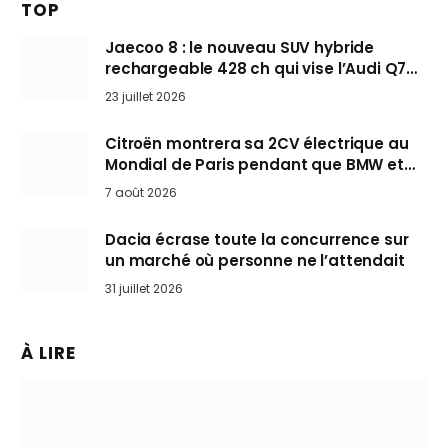
TOP
Jaecoo 8 : le nouveau SUV hybride
rechargeable 428 ch qui vise l’Audi Q7
arrive en Europe cet automne
23 juillet 2026
Citroën montrera sa 2CV électrique au
Mondial de Paris pendant que BMW et
Mini désertent le salon
7 août 2026
Dacia écrase toute la concurrence sur
un marché où personne ne l’attendait
31 juillet 2026
À LIRE