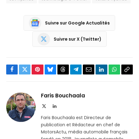
Suivre sur Google Actualités
Suivre sur X (Twitter)
Facebook
Twitter
Pinterest
Bluesky
Threads
Partager
Email
LinkedIn
WhatsApp
Copi
sur
le
Telegram
lien
Faris Bouchaala
X
LinkedIn
(Twitter)
Faris Bouchaala est Directeur de
publication et Rédacteur en chef de
MotorsActu, média automobile français