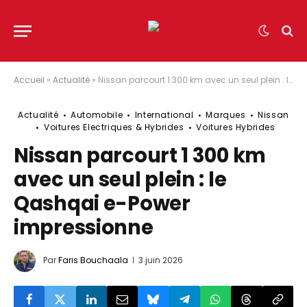
Accueil
»
Actualité
»
Nissan parcourt 1 300 km avec un seul plein : le Qashqai e-Power impressionne
Actualité
Automobile
International
Marques
Nissan
Voitures Electriques & Hybrides
Voitures Hybrides
Nissan parcourt 1 300 km
avec un seul plein : le
Qashqai e-Power
impressionne
Par
Faris Bouchaala
3 juin 2026