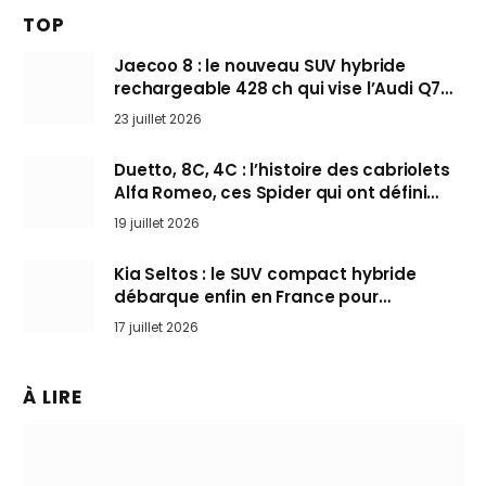
TOP
Jaecoo 8 : le nouveau SUV hybride
rechargeable 428 ch qui vise l’Audi Q7
arrive en Europe cet automne
23 juillet 2026
Duetto, 8C, 4C : l’histoire des cabriolets
Alfa Romeo, ces Spider qui ont défini
l’art de rouler cheveux au vent
19 juillet 2026
Kia Seltos : le SUV compact hybride
débarque enfin en France pour
bousculer les Nissan Qashqai et Toyota
17 juillet 2026
Yaris Cross
À LIRE