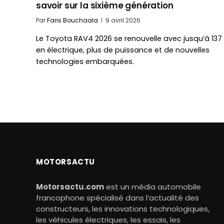
savoir sur la sixième génération
Par
Faris Bouchaala
9 avril 2026
Le Toyota RAV4 2026 se renouvelle avec jusqu’à 137
en électrique, plus de puissance et de nouvelles
technologies embarquées.
MOTORSACTU
Motorsactu.com
est un média automobile
francophone spécialisé dans l’actualité des
constructeurs, les innovations technologiques,
les véhicules électriques, les essais, les