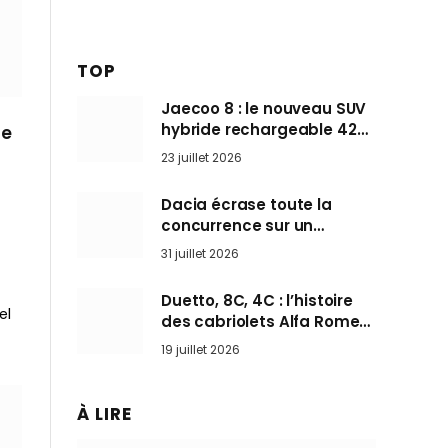
TOP
Jaecoo 8 : le nouveau SUV
hybride rechargeable 428
ue
ch qui vise l’Audi Q7 arrive
23 juillet 2026
en Europe cet automne
Dacia écrase toute la
concurrence sur un
marché où personne ne
31 juillet 2026
l’attendait
Duetto, 8C, 4C : l’histoire
el
des cabriolets Alfa Romeo,
ces Spider qui ont défini
19 juillet 2026
l’art de rouler cheveux au
vent
À LIRE