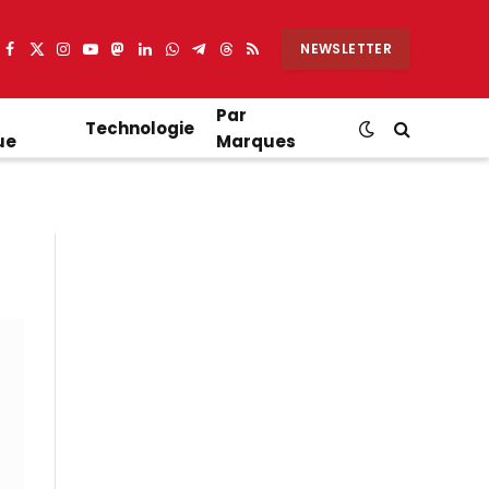
NEWSLETTER
Facebook
X
Instagram
YouTube
Mastodon
LinkedIn
WhatsApp
Partager
Threads
RSS
(Twitter)
sur
Telegram
Par
Technologie
ue
Marques