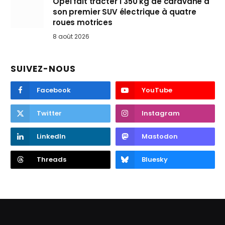
Opel fait tracter 1 350 kg de caravane à
son premier SUV électrique à quatre
roues motrices
8 août 2026
SUIVEZ-NOUS
Facebook
YouTube
Twitter
Instagram
LinkedIn
Mastodon
Threads
Bluesky