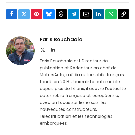
Facebook
Twitter
Pinterest
Bluesky
Threads
Partager
Email
LinkedIn
WhatsApp
Copi
sur
le
Telegram
lien
Faris Bouchaala
X
LinkedIn
(Twitter)
Faris Bouchaala est Directeur de
publication et Rédacteur en chef de
MotorsActu, média automobile français
fondé en 2018. Journaliste automobile
depuis plus de 14 ans, il couvre l’actualité
automobile française et européenne,
avec un focus sur les essais, les
nouveautés constructeurs,
l’électrification et les technologies
embarquées.