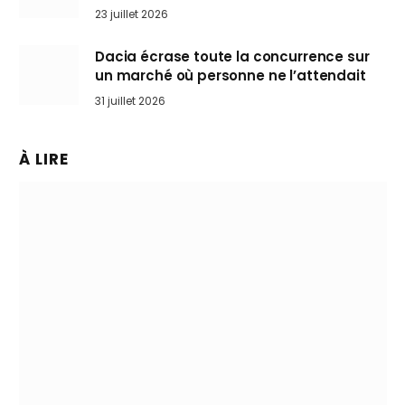
arrive en Europe cet automne
23 juillet 2026
Dacia écrase toute la concurrence sur
un marché où personne ne l’attendait
31 juillet 2026
À LIRE