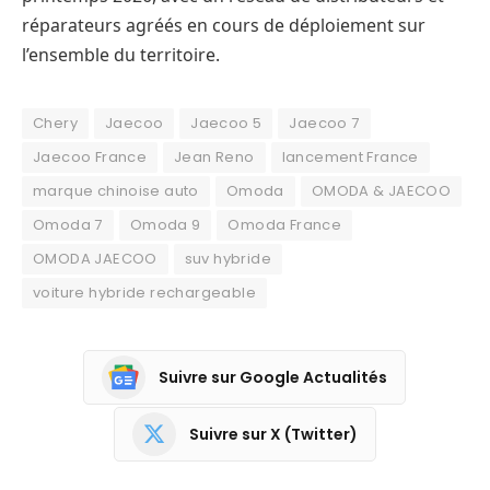
réparateurs agréés en cours de déploiement sur
l’ensemble du territoire.
Chery
Jaecoo
Jaecoo 5
Jaecoo 7
Jaecoo France
Jean Reno
lancement France
marque chinoise auto
Omoda
OMODA & JAECOO
Omoda 7
Omoda 9
Omoda France
OMODA JAECOO
suv hybride
voiture hybride rechargeable
Suivre sur Google Actualités
Suivre sur X (Twitter)