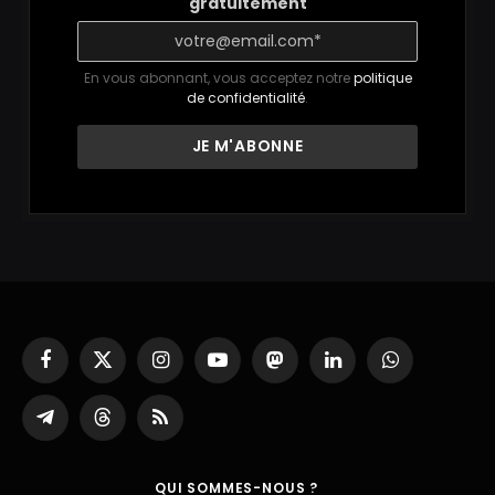
gratuitement
En vous abonnant, vous acceptez notre
politique
de confidentialité
.
Facebook
X
Instagram
YouTube
Mastodon
LinkedIn
WhatsApp
(Twitter)
Partager
Threads
RSS
sur
Telegram
QUI SOMMES-NOUS ?