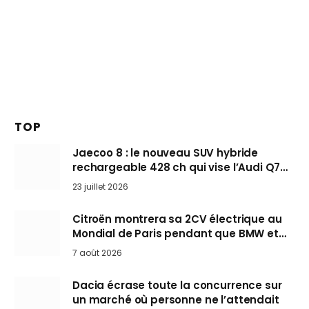
TOP
Jaecoo 8 : le nouveau SUV hybride
rechargeable 428 ch qui vise l’Audi Q7
arrive en Europe cet automne
23 juillet 2026
Citroën montrera sa 2CV électrique au
Mondial de Paris pendant que BMW et
Mini désertent le salon
7 août 2026
Dacia écrase toute la concurrence sur
un marché où personne ne l’attendait