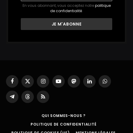
En vous abonnant, vous acceptez notre
politique
de confidentialité
.
Facebook
X
Instagram
YouTube
Mastodon
LinkedIn
WhatsApp
(Twitter)
Partager
Threads
RSS
sur
Telegram
QUI SOMMES-NOUS ?
POLITIQUE DE CONFIDENTIALITÉ
POLITIQUE DE COOKIES (UE)
MENTIONS LÉGALES