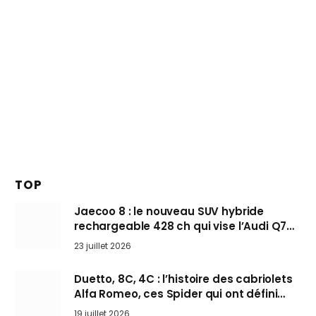
TOP
Jaecoo 8 : le nouveau SUV hybride
rechargeable 428 ch qui vise l’Audi Q7
arrive en Europe cet automne
23 juillet 2026
Duetto, 8C, 4C : l’histoire des cabriolets
Alfa Romeo, ces Spider qui ont défini
l’art de rouler cheveux au vent
19 juillet 2026