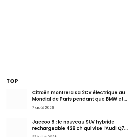
TOP
Citroën montrera sa 2CV électrique au
Mondial de Paris pendant que BMW et
Mini désertent le salon
7 août 2026
Jaecoo 8 : le nouveau SUV hybride
rechargeable 428 ch qui vise l’Audi Q7
arrive en Europe cet automne
23 juillet 2026