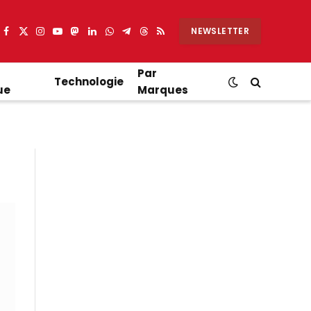
NEWSLETTER
Facebook
X
Instagram
YouTube
Mastodon
LinkedIn
WhatsApp
Partager
Threads
RSS
(Twitter)
sur
Telegram
Par
Technologie
ue
Marques