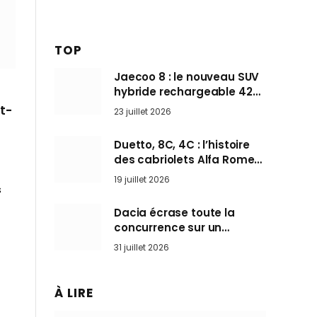
TOP
Jaecoo 8 : le nouveau SUV
hybride rechargeable 428
ch qui vise l’Audi Q7 arrive
it-
23 juillet 2026
en Europe cet automne
Duetto, 8C, 4C : l’histoire
des cabriolets Alfa Romeo,
ces Spider qui ont défini
19 juillet 2026
l’art de rouler cheveux au
s
vent
Dacia écrase toute la
concurrence sur un
marché où personne ne
31 juillet 2026
l’attendait
À LIRE