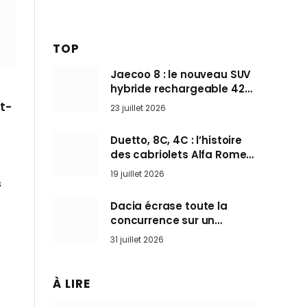
TOP
Jaecoo 8 : le nouveau SUV
hybride rechargeable 428
ch qui vise l’Audi Q7 arrive
it-
23 juillet 2026
en Europe cet automne
Duetto, 8C, 4C : l’histoire
des cabriolets Alfa Romeo,
ces Spider qui ont défini
19 juillet 2026
l’art de rouler cheveux au
s
vent
Dacia écrase toute la
concurrence sur un
marché où personne ne
31 juillet 2026
l’attendait
À LIRE