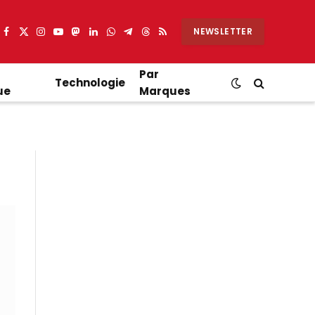
NEWSLETTER
Facebook
X
Instagram
YouTube
Mastodon
LinkedIn
WhatsApp
Partager
Threads
RSS
(Twitter)
sur
Telegram
Par
Technologie
ue
Marques