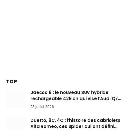
TOP
Jaecoo 8 : le nouveau SUV hybride
rechargeable 428 ch qui vise l’Audi Q7
arrive en Europe cet automne
23 juillet 2026
Duetto, 8C, 4C : l’histoire des cabriolets
Alfa Romeo, ces Spider qui ont défini