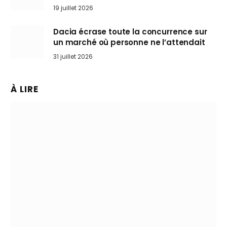
l’art de rouler cheveux au vent
19 juillet 2026
Dacia écrase toute la concurrence sur
un marché où personne ne l’attendait
31 juillet 2026
À LIRE