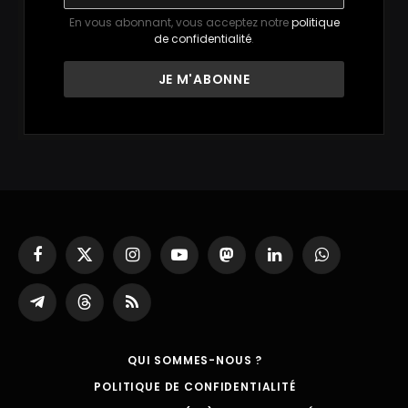
En vous abonnant, vous acceptez notre
politique
de confidentialité
.
Facebook
X
Instagram
YouTube
Mastodon
LinkedIn
WhatsApp
(Twitter)
Partager
Threads
RSS
sur
Telegram
QUI SOMMES-NOUS ?
POLITIQUE DE CONFIDENTIALITÉ