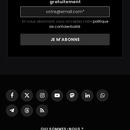
gratuitement
En vous abonnant, vous acceptez notre
politique
de confidentialité
.
Facebook
X
Instagram
YouTube
Mastodon
LinkedIn
WhatsApp
(Twitter)
Partager
Threads
RSS
sur
Telegram
QUI SOMMES-NOUS ?