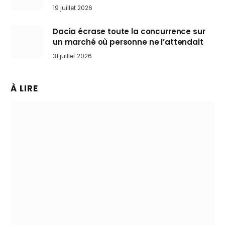
l’art de rouler cheveux au vent
19 juillet 2026
Dacia écrase toute la concurrence sur
un marché où personne ne l’attendait
31 juillet 2026
À LIRE