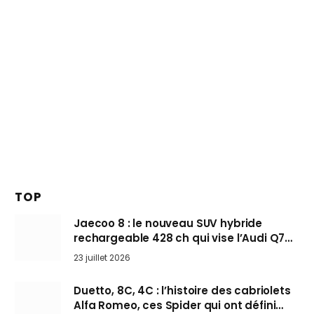
TOP
Jaecoo 8 : le nouveau SUV hybride
rechargeable 428 ch qui vise l’Audi Q7
arrive en Europe cet automne
23 juillet 2026
Duetto, 8C, 4C : l’histoire des cabriolets
Alfa Romeo, ces Spider qui ont défini