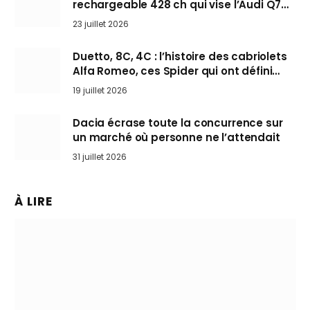
rechargeable 428 ch qui vise l’Audi Q7
arrive en Europe cet automne
23 juillet 2026
Duetto, 8C, 4C : l’histoire des cabriolets
Alfa Romeo, ces Spider qui ont défini
l’art de rouler cheveux au vent
19 juillet 2026
Dacia écrase toute la concurrence sur
un marché où personne ne l’attendait
31 juillet 2026
À LIRE