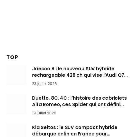
TOP
Jaecoo 8 : le nouveau SUV hybride
rechargeable 428 ch qui vise l’Audi Q7
arrive en Europe cet automne
23 juillet 2026
Duetto, 8C, 4C : l’histoire des cabriolets
Alfa Romeo, ces Spider qui ont défini
l’art de rouler cheveux au vent
19 juillet 2026
Kia Seltos : le SUV compact hybride
débarque enfin en France pour