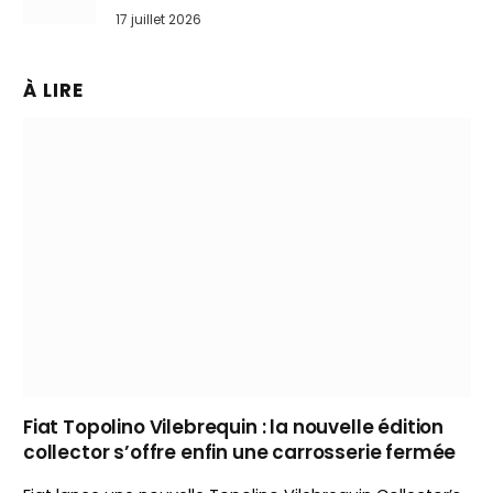
bousculer les Nissan Qashqai et Toyota
17 juillet 2026
Yaris Cross
À LIRE
Fiat Topolino Vilebrequin : la nouvelle édition
collector s’offre enfin une carrosserie fermée