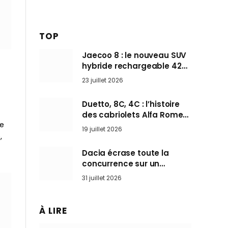
TOP
Jaecoo 8 : le nouveau SUV
hybride rechargeable 428
ch qui vise l’Audi Q7 arrive
23 juillet 2026
en Europe cet automne
Duetto, 8C, 4C : l’histoire
des cabriolets Alfa Romeo,
ée
ces Spider qui ont défini
19 juillet 2026
l’art de rouler cheveux au
,
vent
Dacia écrase toute la
concurrence sur un
marché où personne ne
31 juillet 2026
l’attendait
À LIRE