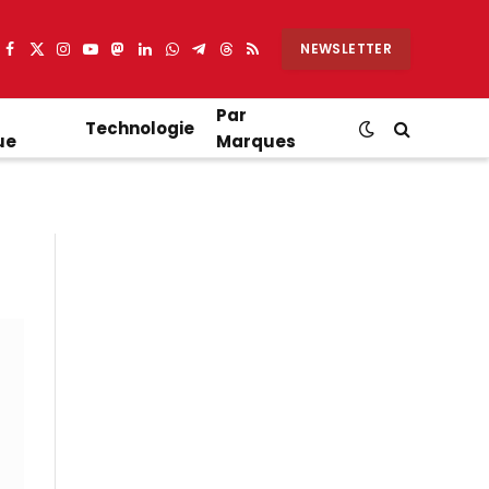
NEWSLETTER
Facebook
X
Instagram
YouTube
Mastodon
LinkedIn
WhatsApp
Partager
Threads
RSS
(Twitter)
sur
Telegram
Par
Technologie
ue
Marques