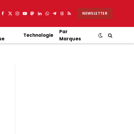
NEWSLETTER
Facebook
X
Instagram
YouTube
Mastodon
LinkedIn
WhatsApp
Partager
Threads
RSS
(Twitter)
sur
Telegram
Par
Technologie
ue
Marques