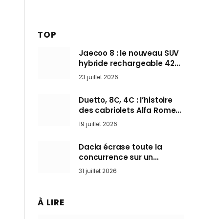
TOP
Jaecoo 8 : le nouveau SUV
hybride rechargeable 428
ch qui vise l’Audi Q7 arrive
23 juillet 2026
en Europe cet automne
Duetto, 8C, 4C : l’histoire
des cabriolets Alfa Romeo,
ces Spider qui ont défini
19 juillet 2026
l’art de rouler cheveux au
vent
Dacia écrase toute la
concurrence sur un
marché où personne ne
31 juillet 2026
l’attendait
À LIRE