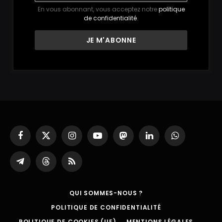
En vous abonnant, vous acceptez notre
politique
de confidentialité
.
Facebook
X
Instagram
YouTube
Mastodon
LinkedIn
WhatsApp
(Twitter)
Partager
Threads
RSS
sur
Telegram
QUI SOMMES-NOUS ?
POLITIQUE DE CONFIDENTIALITÉ
POLITIQUE DE COOKIES (UE)
MENTIONS LÉGALES