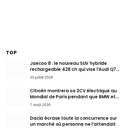
TOP
Jaecoo 8 : le nouveau SUV hybride
rechargeable 428 ch qui vise l’Audi Q7
arrive en Europe cet automne
23 juillet 2026
Citroën montrera sa 2CV électrique au
Mondial de Paris pendant que BMW et
Mini désertent le salon
7 août 2026
Dacia écrase toute la concurrence sur
un marché où personne ne l’attendait