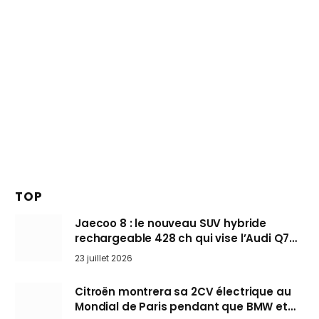
TOP
Jaecoo 8 : le nouveau SUV hybride
rechargeable 428 ch qui vise l’Audi Q7
arrive en Europe cet automne
23 juillet 2026
Citroën montrera sa 2CV électrique au
Mondial de Paris pendant que BMW et