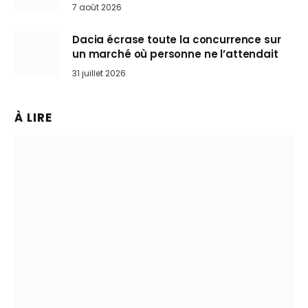
Mini désertent le salon
7 août 2026
Dacia écrase toute la concurrence sur
un marché où personne ne l’attendait
31 juillet 2026
À LIRE