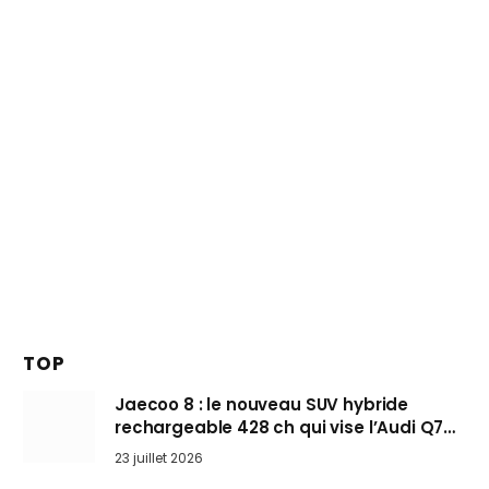
TOP
Jaecoo 8 : le nouveau SUV hybride
rechargeable 428 ch qui vise l’Audi Q7
arrive en Europe cet automne
23 juillet 2026