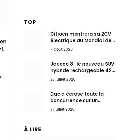
TOP
Citroën montrera sa 2CV
électrique au Mondial de
 en
Paris pendant que BMW et
et
7 août 2026
Mini désertent le salon
Jaecoo 8 : le nouveau SUV
hybride rechargeable 428
et
ch qui vise l’Audi Q7 arrive
23 juillet 2026
en Europe cet automne
Dacia écrase toute la
concurrence sur un
marché où personne ne
31 juillet 2026
l’attendait
À LIRE