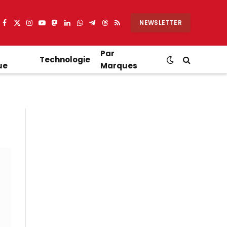
NEWSLETTER
Facebook
X
Instagram
YouTube
Mastodon
LinkedIn
WhatsApp
Partager
Threads
RSS
(Twitter)
sur
Telegram
Par
Technologie
ue
Marques