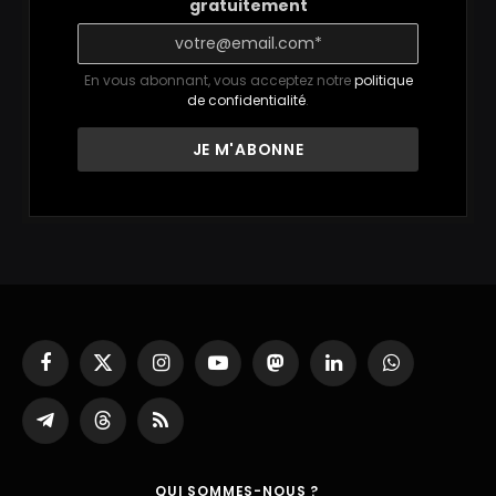
gratuitement
En vous abonnant, vous acceptez notre
politique
de confidentialité
.
Facebook
X
Instagram
YouTube
Mastodon
LinkedIn
WhatsApp
(Twitter)
Partager
Threads
RSS
sur
Telegram
QUI SOMMES-NOUS ?