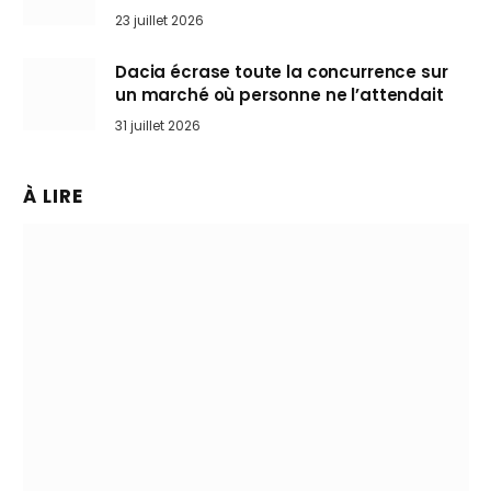
arrive en Europe cet automne
23 juillet 2026
Dacia écrase toute la concurrence sur
un marché où personne ne l’attendait
31 juillet 2026
À LIRE