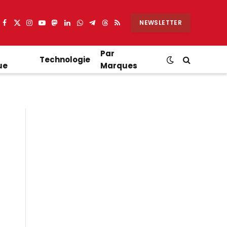
NEWSLETTER
Facebook
X
Instagram
YouTube
Mastodon
LinkedIn
WhatsApp
Partager
Threads
RSS
(Twitter)
sur
Telegram
Par
Technologie
ue
Marques