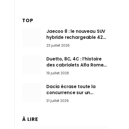
TOP
Jaecoo 8 : le nouveau SUV
hybride rechargeable 428
ch qui vise l’Audi Q7 arrive
23 juillet 2026
en Europe cet automne
Duetto, 8C, 4C : l’histoire
des cabriolets Alfa Romeo,
ces Spider qui ont défini
19 juillet 2026
l’art de rouler cheveux au
vent
Dacia écrase toute la
concurrence sur un
marché où personne ne
31 juillet 2026
l’attendait
À LIRE