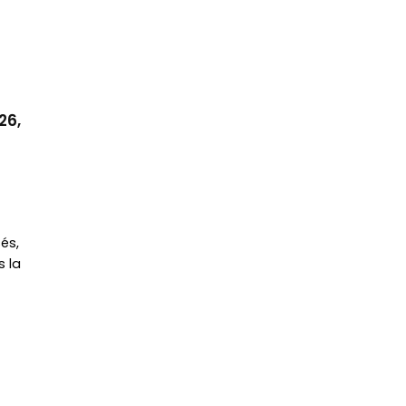
26,
és,
s la