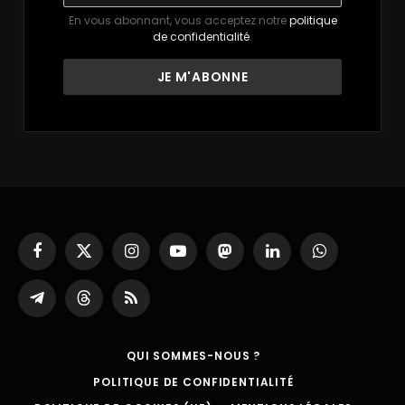
En vous abonnant, vous acceptez notre
politique
de confidentialité
.
Facebook
X
Instagram
YouTube
Mastodon
LinkedIn
WhatsApp
(Twitter)
Partager
Threads
RSS
sur
Telegram
QUI SOMMES-NOUS ?
POLITIQUE DE CONFIDENTIALITÉ