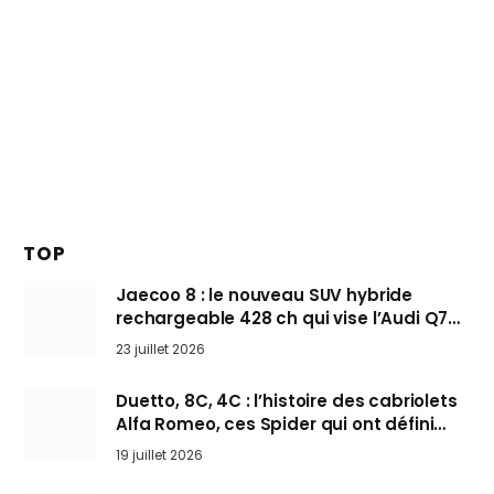
TOP
Jaecoo 8 : le nouveau SUV hybride
rechargeable 428 ch qui vise l’Audi Q7
arrive en Europe cet automne
23 juillet 2026
Duetto, 8C, 4C : l’histoire des cabriolets
Alfa Romeo, ces Spider qui ont défini
l’art de rouler cheveux au vent
19 juillet 2026