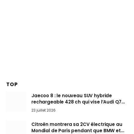
TOP
Jaecoo 8 : le nouveau SUV hybride
rechargeable 428 ch qui vise l’Audi Q7
arrive en Europe cet automne
23 juillet 2026
Citroën montrera sa 2CV électrique au
Mondial de Paris pendant que BMW et