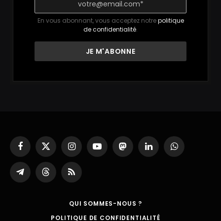
En vous abonnant, vous acceptez notre
politique
de confidentialité
.
Facebook
X
Instagram
YouTube
Mastodon
LinkedIn
WhatsApp
(Twitter)
Partager
Threads
RSS
sur
Telegram
QUI SOMMES-NOUS ?
POLITIQUE DE CONFIDENTIALITÉ