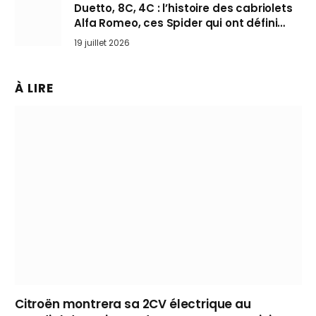
Duetto, 8C, 4C : l’histoire des cabriolets
Alfa Romeo, ces Spider qui ont défini
l’art de rouler cheveux au vent
19 juillet 2026
À LIRE
Citroën montrera sa 2CV électrique au