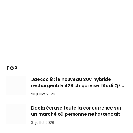
TOP
Jaecoo 8 : le nouveau SUV hybride
rechargeable 428 ch qui vise l’Audi Q7
arrive en Europe cet automne
23 juillet 2026
Dacia écrase toute la concurrence sur
un marché où personne ne l’attendait
31 juillet 2026