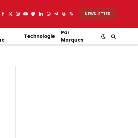
NEWSLETTER
Facebook
X
Instagram
YouTube
Mastodon
LinkedIn
WhatsApp
Partager
Threads
RSS
(Twitter)
sur
Telegram
Par
Technologie
ue
Marques