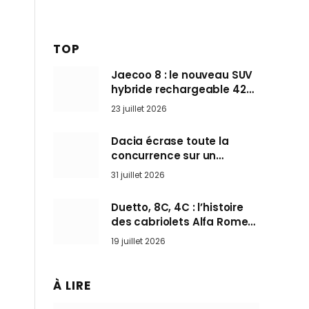
TOP
Jaecoo 8 : le nouveau SUV
hybride rechargeable 428
ch qui vise l’Audi Q7 arrive
23 juillet 2026
en Europe cet automne
Dacia écrase toute la
concurrence sur un
marché où personne ne
31 juillet 2026
l’attendait
Duetto, 8C, 4C : l’histoire
des cabriolets Alfa Romeo,
ces Spider qui ont défini
19 juillet 2026
l’art de rouler cheveux au
vent
À LIRE