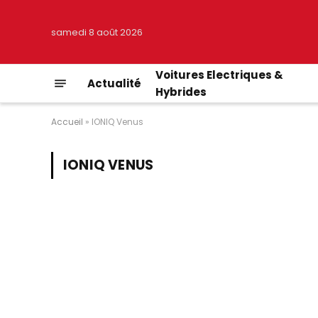
samedi 8 août 2026
Voitures Electriques &
Actualité
Hybrides
Accueil
»
IONIQ Venus
IONIQ VENUS