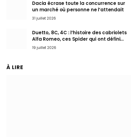
Dacia écrase toute la concurrence sur
un marché où personne ne l’attendait
31 juillet 2026
Duetto, 8C, 4C : l’histoire des cabriolets
Alfa Romeo, ces Spider qui ont défini
l’art de rouler cheveux au vent
19 juillet 2026
À LIRE