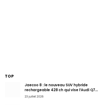
TOP
Jaecoo 8 : le nouveau SUV hybride
rechargeable 428 ch qui vise l’Audi Q7
arrive en Europe cet automne
23 juillet 2026