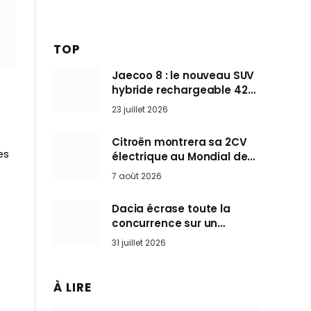
TOP
Jaecoo 8 : le nouveau SUV
hybride rechargeable 428
ch qui vise l’Audi Q7 arrive
23 juillet 2026
en Europe cet automne
Citroën montrera sa 2CV
es
électrique au Mondial de
Paris pendant que BMW et
7 août 2026
Mini désertent le salon
Dacia écrase toute la
concurrence sur un
marché où personne ne
31 juillet 2026
l’attendait
À LIRE