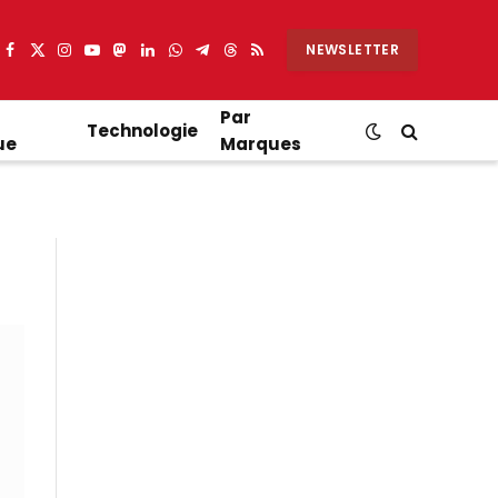
NEWSLETTER
Facebook
X
Instagram
YouTube
Mastodon
LinkedIn
WhatsApp
Partager
Threads
RSS
(Twitter)
sur
Telegram
Par
Technologie
ue
Marques