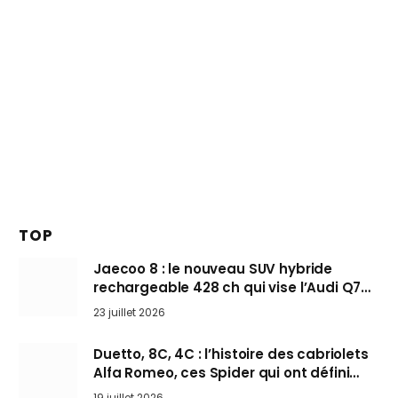
TOP
Jaecoo 8 : le nouveau SUV hybride
rechargeable 428 ch qui vise l’Audi Q7
arrive en Europe cet automne
23 juillet 2026
Duetto, 8C, 4C : l’histoire des cabriolets
Alfa Romeo, ces Spider qui ont défini
l’art de rouler cheveux au vent
19 juillet 2026