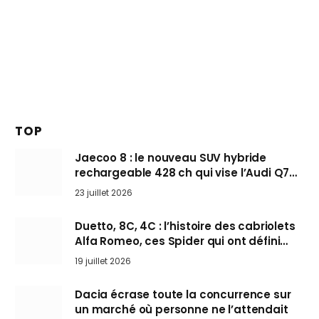
TOP
Jaecoo 8 : le nouveau SUV hybride
rechargeable 428 ch qui vise l’Audi Q7
arrive en Europe cet automne
23 juillet 2026
Duetto, 8C, 4C : l’histoire des cabriolets
Alfa Romeo, ces Spider qui ont défini
l’art de rouler cheveux au vent
19 juillet 2026
Dacia écrase toute la concurrence sur
un marché où personne ne l’attendait