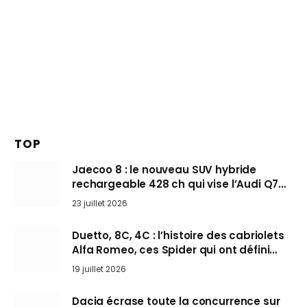
TOP
Jaecoo 8 : le nouveau SUV hybride
rechargeable 428 ch qui vise l’Audi Q7
arrive en Europe cet automne
23 juillet 2026
Duetto, 8C, 4C : l’histoire des cabriolets
Alfa Romeo, ces Spider qui ont défini
l’art de rouler cheveux au vent
19 juillet 2026
Dacia écrase toute la concurrence sur