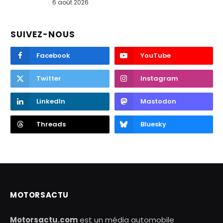
6 août 2026
SUIVEZ-NOUS
Facebook
YouTube
Twitter
Instagram
LinkedIn
Mastodon
Threads
Bluesky
MOTORSACTU
Motorsactu.com
est un média automobile