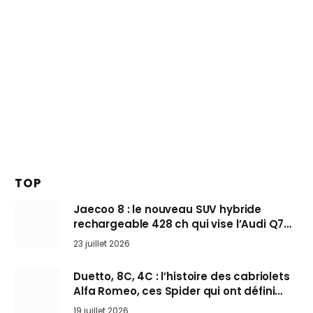
TOP
Jaecoo 8 : le nouveau SUV hybride
rechargeable 428 ch qui vise l’Audi Q7
arrive en Europe cet automne
23 juillet 2026
Duetto, 8C, 4C : l’histoire des cabriolets
Alfa Romeo, ces Spider qui ont défini
l’art de rouler cheveux au vent
19 juillet 2026