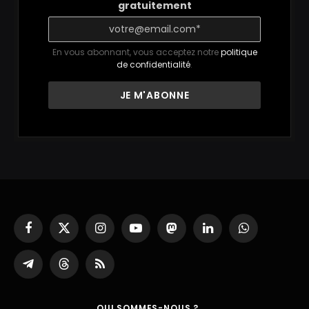
gratuitement
En vous abonnant, vous acceptez notre
politique
de confidentialité
.
Facebook
X
Instagram
YouTube
Mastodon
LinkedIn
WhatsApp
(Twitter)
Partager
Threads
RSS
sur
Telegram
QUI SOMMES-NOUS ?