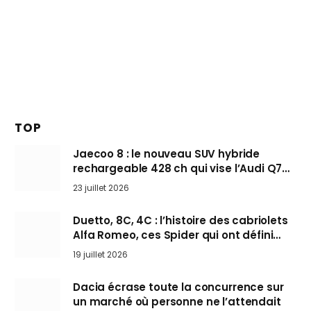
TOP
Jaecoo 8 : le nouveau SUV hybride
rechargeable 428 ch qui vise l’Audi Q7
arrive en Europe cet automne
23 juillet 2026
Duetto, 8C, 4C : l’histoire des cabriolets
Alfa Romeo, ces Spider qui ont défini
l’art de rouler cheveux au vent
19 juillet 2026
Dacia écrase toute la concurrence sur
un marché où personne ne l’attendait