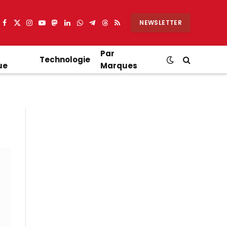
NEWSLETTER
Facebook
X
Instagram
YouTube
Mastodon
LinkedIn
WhatsApp
Partager
Threads
RSS
(Twitter)
sur
Telegram
Par
Technologie
ue
Marques