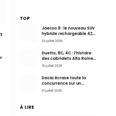
TOP
Jaecoo 8 : le nouveau SUV
hybride rechargeable 428
t
ch qui vise l’Audi Q7 arrive
23 juillet 2026
en Europe cet automne
Duetto, 8C, 4C : l’histoire
de
des cabriolets Alfa Romeo,
ces Spider qui ont défini
19 juillet 2026
l’art de rouler cheveux au
vent
Dacia écrase toute la
concurrence sur un
marché où personne ne
31 juillet 2026
l’attendait
À LIRE