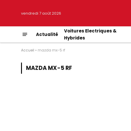
vendredi 7 août 2026
Voitures Electriques &
Actualité
Hybrides
Accueil
»
mazda mx-5 rf
MAZDA MX-5 RF