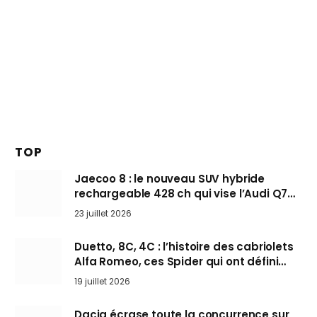
TOP
Jaecoo 8 : le nouveau SUV hybride
rechargeable 428 ch qui vise l’Audi Q7
arrive en Europe cet automne
23 juillet 2026
Duetto, 8C, 4C : l’histoire des cabriolets
Alfa Romeo, ces Spider qui ont défini
l’art de rouler cheveux au vent
19 juillet 2026
Dacia écrase toute la concurrence sur