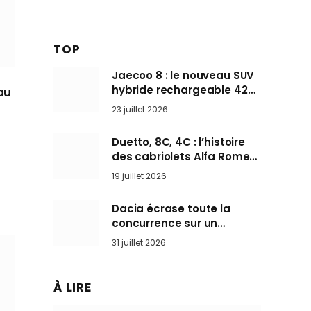
TOP
Jaecoo 8 : le nouveau SUV
hybride rechargeable 428
au
ch qui vise l’Audi Q7 arrive
23 juillet 2026
en Europe cet automne
Duetto, 8C, 4C : l’histoire
des cabriolets Alfa Romeo,
ces Spider qui ont défini
19 juillet 2026
l’art de rouler cheveux au
vent
Dacia écrase toute la
concurrence sur un
marché où personne ne
31 juillet 2026
l’attendait
À LIRE