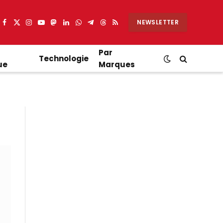
NEWSLETTER
Facebook
X
Instagram
YouTube
Mastodon
LinkedIn
WhatsApp
Partager
Threads
RSS
(Twitter)
sur
Telegram
Par
Technologie
ue
Marques