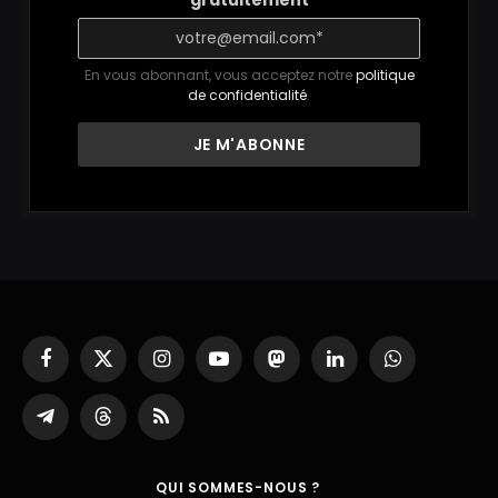
gratuitement
En vous abonnant, vous acceptez notre
politique
de confidentialité
.
Facebook
X
Instagram
YouTube
Mastodon
LinkedIn
WhatsApp
(Twitter)
Partager
Threads
RSS
sur
Telegram
QUI SOMMES-NOUS ?