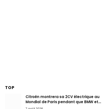
TOP
Citroën montrera sa 2CV électrique au
Mondial de Paris pendant que BMW et
Mini désertent le salon
7 août 2026