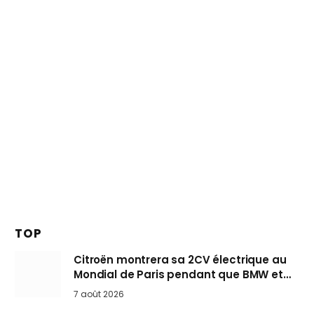
TOP
Citroën montrera sa 2CV électrique au
Mondial de Paris pendant que BMW et
Mini désertent le salon
7 août 2026