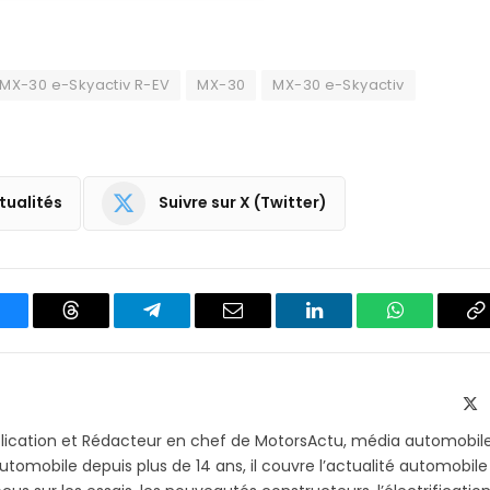
MX-30 e-Skyactiv R-EV
MX-30
MX-30 e-Skyactiv
tualités
Suivre sur X (Twitter)
luesky
Threads
Partager
Email
LinkedIn
WhatsApp
C
sur
le
Telegram
li
X
(T
blication et Rédacteur en chef de MotorsActu, média automobil
utomobile depuis plus de 14 ans, il couvre l’actualité automobile