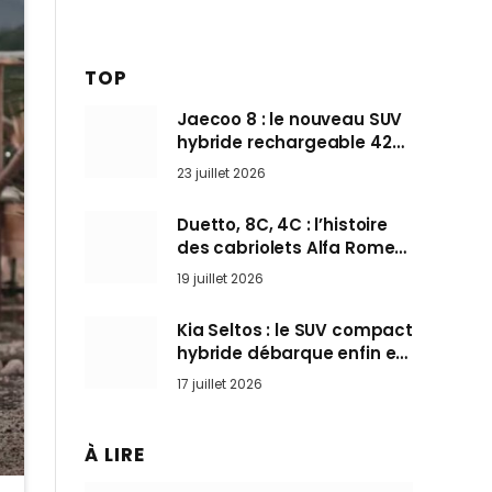
TOP
Jaecoo 8 : le nouveau SUV
hybride rechargeable 428
ch qui vise l’Audi Q7 arrive
23 juillet 2026
en Europe cet automne
Duetto, 8C, 4C : l’histoire
des cabriolets Alfa Romeo,
ces Spider qui ont défini
19 juillet 2026
l’art de rouler cheveux au
vent
Kia Seltos : le SUV compact
hybride débarque enfin en
France pour bousculer les
17 juillet 2026
Nissan Qashqai et Toyota
Yaris Cross
À LIRE