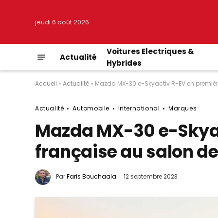
jeudi 6 août 2026
Voitures Electriques &
Actualité
Hybrides
Accueil
»
Actualité
»
Mazda MX-30 e-Skyactiv R-EV en premièr
Actualité
Automobile
International
Marques
Mazda MX-30 e-Skyac
française au salon d
Par
Faris Bouchaala
12 septembre 2023