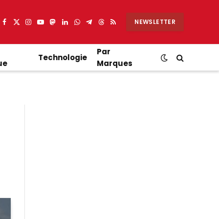
NEWSLETTER
Facebook
X
Instagram
YouTube
Mastodon
LinkedIn
WhatsApp
Partager
Threads
RSS
(Twitter)
sur
Telegram
Par
Technologie
ue
Marques