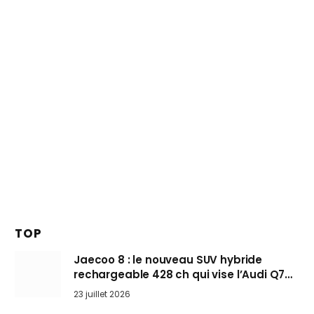
TOP
Jaecoo 8 : le nouveau SUV hybride
rechargeable 428 ch qui vise l’Audi Q7
arrive en Europe cet automne
23 juillet 2026