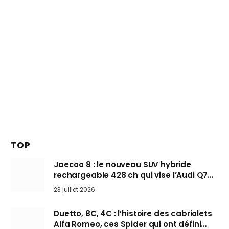
TOP
Jaecoo 8 : le nouveau SUV hybride
rechargeable 428 ch qui vise l’Audi Q7
arrive en Europe cet automne
23 juillet 2026
Duetto, 8C, 4C : l’histoire des cabriolets
Alfa Romeo, ces Spider qui ont défini