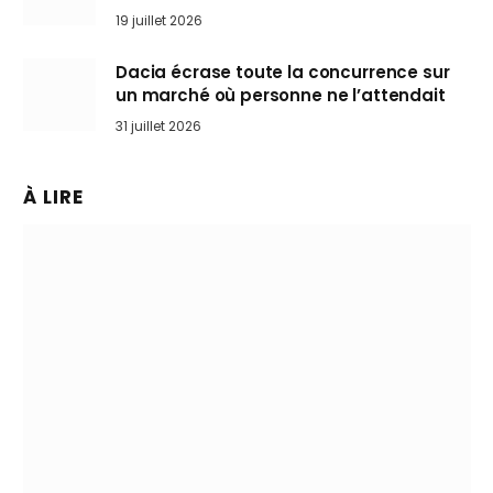
l’art de rouler cheveux au vent
19 juillet 2026
Dacia écrase toute la concurrence sur
un marché où personne ne l’attendait
31 juillet 2026
À LIRE