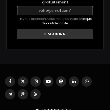
gratuitement
En vous abonnant, vous acceptez notre
politique
de confidentialité
.
Facebook
X
Instagram
YouTube
Mastodon
LinkedIn
WhatsApp
(Twitter)
Partager
Threads
RSS
sur
Telegram
QUI SOMMES-NOUS ?