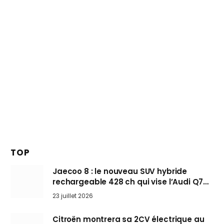
TOP
Jaecoo 8 : le nouveau SUV hybride
rechargeable 428 ch qui vise l’Audi Q7
arrive en Europe cet automne
23 juillet 2026
Citroën montrera sa 2CV électrique au