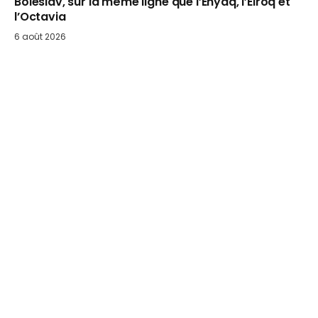
Boleslav, sur la même ligne que l’Enyaq, l’Elroq et
l’Octavia
6 août 2026