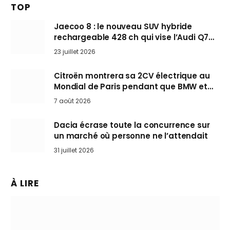
TOP
Jaecoo 8 : le nouveau SUV hybride
rechargeable 428 ch qui vise l’Audi Q7
arrive en Europe cet automne
23 juillet 2026
Citroën montrera sa 2CV électrique au
Mondial de Paris pendant que BMW et
Mini désertent le salon
7 août 2026
Dacia écrase toute la concurrence sur
un marché où personne ne l’attendait
31 juillet 2026
À LIRE