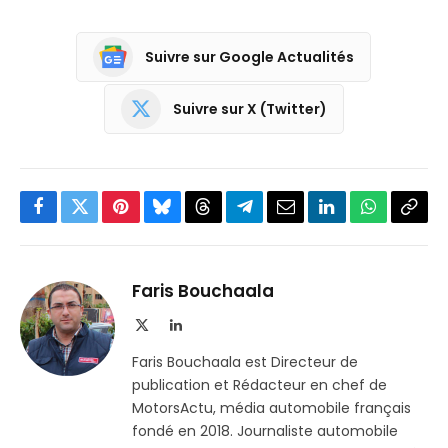
Suivre sur Google Actualités
Suivre sur X (Twitter)
Facebook
Twitter
Pinterest
Bluesky
Threads
Partager
Email
LinkedIn
WhatsApp
Copi
sur
le
Telegram
lien
Faris Bouchaala
X
LinkedIn
(Twitter)
Faris Bouchaala est Directeur de
publication et Rédacteur en chef de
MotorsActu, média automobile français
fondé en 2018. Journaliste automobile